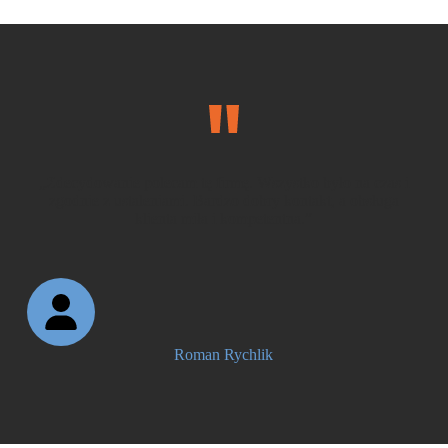
„Zdecydowanie polecam tę firmę. Wszystko było na czas i
zgodnie z ustaleniami. Bardzo dobry kontakt, a obsługa
klienta miła i kompetentna.”
Roman Rychlik